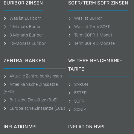
EURIBOR ZINSEN
SOFR/TERM SOFR ZINSEN
Was ist Euribor?
Was ist SOFR?
1-Monats Euribor
Was ist Term SOFR
3-Monats Euribor
Term SOFR 1 Monat
12-Monats Euribor
Term SOFR 3 Monate
ZENTRALBANKEN
WEITERE BENCHMARK-
TARIFE
Aktuelle Zentralbankzinsen
Amerikanische Zinssätze
SARON
(FED)
ESTER
Britische Zinssätze (BoE)
SOFR
Europäische Zinssätze (ECB)
SONIA
INFLATION VPI
INFLATION HVPI