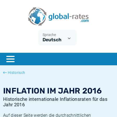
Euribor
Was ist die VPI-Inflation?
Historische Euribor-Sätze
Inflationsrechner
Term SOFR
Was ist die HVPI-Inflation?
Historische ESTER-Sätze
Sprache
Deutsch
Zentralbanken
Amerikanische inflation
Historische SARON-Sätze
ESTER
Deutsche inflation
Historische SOFR-Sätze
SONIA
Europäische inflation
Historische SONIA-Sätze
Historisch
SOFR
Schweizerische inflation
Historische Inflationsraten
INFLATION IM JAHR 2016
Historische internationale Inflationsraten für das
Jahr 2016
Auf dieser Seite werden die durchschnittlichen