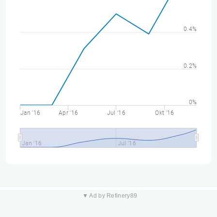
0.4%
0.2%
0%
Jan '16
Apr '16
Jul '16
Okt '16
Jan '16
Jul '16
▼ Ad by Refinery89