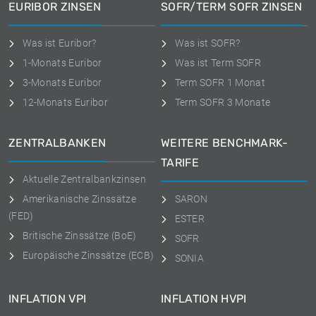
EURIBOR ZINSEN
SOFR/TERM SOFR ZINSEN
Was ist Euribor?
Was ist SOFR?
1-Monats Euribor
Was ist Term SOFR
3-Monats Euribor
Term SOFR 1 Monat
12-Monats Euribor
Term SOFR 3 Monate
ZENTRALBANKEN
WEITERE BENCHMARK-
TARIFE
Aktuelle Zentralbankzinsen
Amerikanische Zinssätze
SARON
(FED)
ESTER
Britische Zinssätze (BoE)
SOFR
Europäische Zinssätze (ECB)
SONIA
INFLATION VPI
INFLATION HVPI