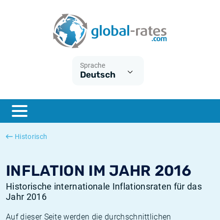
Euribor
Was ist die VPI-Inflation?
Historische Euribor-Sätze
Inflationsrechner
Term SOFR
Was ist die HVPI-Inflation?
Historische ESTER-Sätze
Sprache
Deutsch
Zentralbanken
Amerikanische inflation
Historische SARON-Sätze
ESTER
Deutsche inflation
Historische SOFR-Sätze
SONIA
Europäische inflation
Historische SONIA-Sätze
Historisch
SOFR
Schweizerische inflation
Historische Inflationsraten
INFLATION IM JAHR 2016
Historische internationale Inflationsraten für das
Jahr 2016
Auf dieser Seite werden die durchschnittlichen