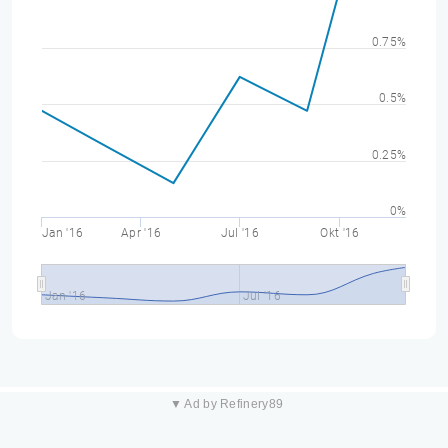
0.75%
0.5%
0.25%
0%
Jan '16
Apr '16
Jul '16
Okt '16
Jan '16
Jul '16
▼ Ad by Refinery89