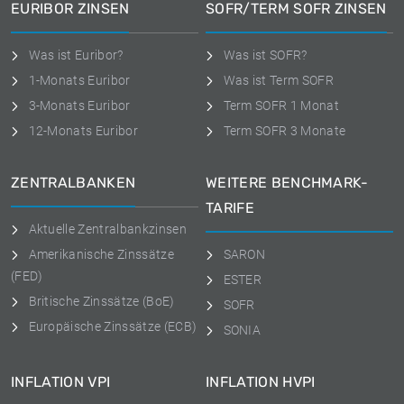
EURIBOR ZINSEN
SOFR/TERM SOFR ZINSEN
Was ist Euribor?
Was ist SOFR?
1-Monats Euribor
Was ist Term SOFR
3-Monats Euribor
Term SOFR 1 Monat
12-Monats Euribor
Term SOFR 3 Monate
ZENTRALBANKEN
WEITERE BENCHMARK-
TARIFE
Aktuelle Zentralbankzinsen
Amerikanische Zinssätze
SARON
(FED)
ESTER
Britische Zinssätze (BoE)
SOFR
Europäische Zinssätze (ECB)
SONIA
INFLATION VPI
INFLATION HVPI