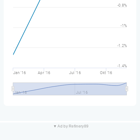
-0.8%
-1%
-1.2%
-1.4%
Jan '16
Apr '16
Jul '16
Okt '16
Jan '16
Jul '16
▼ Ad by Refinery89