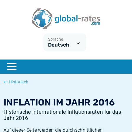
Euribor
Was ist die VPI-Inflation?
Historische Euribor-Sätze
Inflationsrechner
Term SOFR
Was ist die HVPI-Inflation?
Historische ESTER-Sätze
Sprache
Deutsch
Zentralbanken
Amerikanische inflation
Historische SARON-Sätze
ESTER
Deutsche inflation
Historische SOFR-Sätze
SONIA
Europäische inflation
Historische SONIA-Sätze
Historisch
SOFR
Schweizerische inflation
Historische Inflationsraten
INFLATION IM JAHR 2016
Historische internationale Inflationsraten für das
Jahr 2016
Auf dieser Seite werden die durchschnittlichen