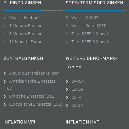
EURIBOR ZINSEN
SOFR/TERM SOFR ZINSEN
Was ist Euribor?
Was ist SOFR?
1-Monats Euribor
Was ist Term SOFR
3-Monats Euribor
Term SOFR 1 Monat
12-Monats Euribor
Term SOFR 3 Monate
ZENTRALBANKEN
WEITERE BENCHMARK-
TARIFE
Aktuelle Zentralbankzinsen
Amerikanische Zinssätze
SARON
(FED)
ESTER
Britische Zinssätze (BoE)
SOFR
Europäische Zinssätze (ECB)
SONIA
INFLATION VPI
INFLATION HVPI