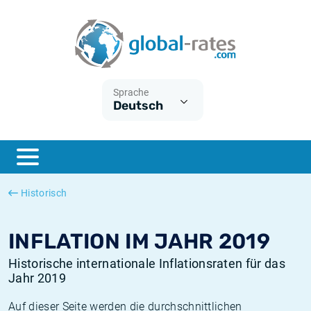
Euribor
Was ist die VPI-Inflation?
Historische Euribor-Sätze
Inflationsrechner
Term SOFR
Was ist die HVPI-Inflation?
Historische ESTER-Sätze
Sprache
Deutsch
Zentralbanken
Amerikanische inflation
Historische SARON-Sätze
ESTER
Deutsche inflation
Historische SOFR-Sätze
SONIA
Europäische inflation
Historische SONIA-Sätze
Historisch
SOFR
Schweizerische inflation
Historische Inflationsraten
INFLATION IM JAHR 2019
Historische internationale Inflationsraten für das
Jahr 2019
Auf dieser Seite werden die durchschnittlichen