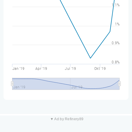
1.1%
1%
0.9%
0.8%
Jan '19
Apr '19
Jul '19
Okt '19
Jan '19
Jul '19
▼ Ad by Refinery89