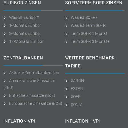
EURIBOR ZINSEN
SOFR/TERM SOFR ZINSEN
Was ist Euribor?
Was ist SOFR?
1-Monats Euribor
Was ist Term SOFR
3-Monats Euribor
Term SOFR 1 Monat
12-Monats Euribor
Term SOFR 3 Monate
ZENTRALBANKEN
WEITERE BENCHMARK-
TARIFE
Aktuelle Zentralbankzinsen
Amerikanische Zinssätze
SARON
(FED)
ESTER
Britische Zinssätze (BoE)
SOFR
Europäische Zinssätze (ECB)
SONIA
INFLATION VPI
INFLATION HVPI