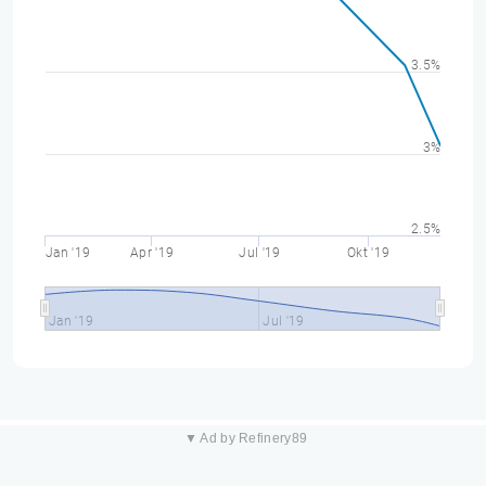
3.5%
3%
2.5%
Jan '19
Apr '19
Jul '19
Okt '19
Jan '19
Jul '19
▼ Ad by Refinery89