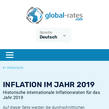
Euribor
Was ist die VPI-Inflation?
Historische Euribor-Sätze
Inflationsrechner
Term SOFR
Was ist die HVPI-Inflation?
Historische ESTER-Sätze
Sprache
Deutsch
Zentralbanken
Amerikanische inflation
Historische SARON-Sätze
ESTER
Deutsche inflation
Historische SOFR-Sätze
SONIA
Europäische inflation
Historische SONIA-Sätze
Historisch
SOFR
Schweizerische inflation
Historische Inflationsraten
INFLATION IM JAHR 2019
Historische internationale Inflationsraten für das
Jahr 2019
Auf dieser Seite werden die durchschnittlichen