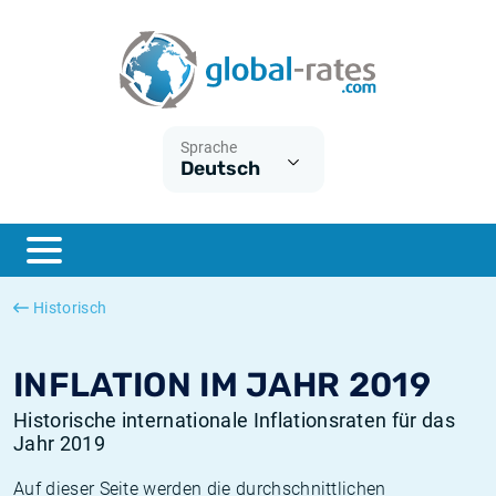
Euribor
Was ist die VPI-Inflation?
Historische Euribor-Sätze
Inflationsrechner
Term SOFR
Was ist die HVPI-Inflation?
Historische ESTER-Sätze
Sprache
Deutsch
Zentralbanken
Amerikanische inflation
Historische SARON-Sätze
ESTER
Deutsche inflation
Historische SOFR-Sätze
SONIA
Europäische inflation
Historische SONIA-Sätze
Historisch
SOFR
Schweizerische inflation
Historische Inflationsraten
INFLATION IM JAHR 2019
Historische internationale Inflationsraten für das
Jahr 2019
Auf dieser Seite werden die durchschnittlichen