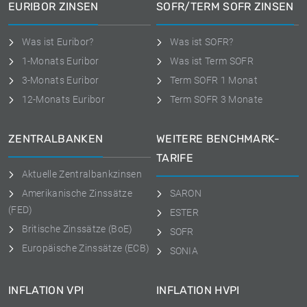
EURIBOR ZINSEN
SOFR/TERM SOFR ZINSEN
Was ist Euribor?
Was ist SOFR?
1-Monats Euribor
Was ist Term SOFR
3-Monats Euribor
Term SOFR 1 Monat
12-Monats Euribor
Term SOFR 3 Monate
ZENTRALBANKEN
WEITERE BENCHMARK-
TARIFE
Aktuelle Zentralbankzinsen
Amerikanische Zinssätze
SARON
(FED)
ESTER
Britische Zinssätze (BoE)
SOFR
Europäische Zinssätze (ECB)
SONIA
INFLATION VPI
INFLATION HVPI