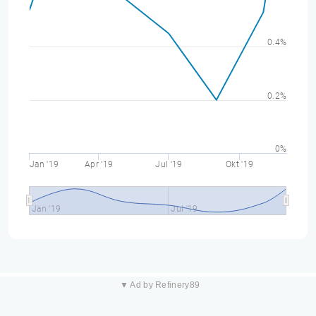
0.4%
0.2%
0%
Jan '19
Apr '19
Jul '19
Okt '19
Jan '19
Jul '19
▼ Ad by Refinery89