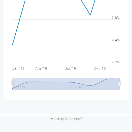
2.6%
2.4%
2.2%
Jan '19
Apr '19
Jul '19
Okt '19
Jan '19
Jul '19
▼ Ad by Refinery89