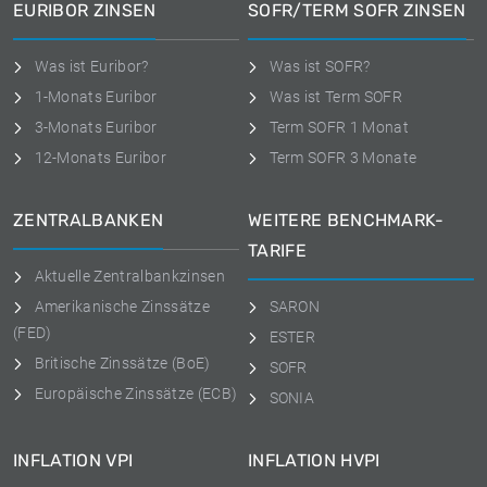
EURIBOR ZINSEN
SOFR/TERM SOFR ZINSEN
Was ist Euribor?
Was ist SOFR?
1-Monats Euribor
Was ist Term SOFR
3-Monats Euribor
Term SOFR 1 Monat
12-Monats Euribor
Term SOFR 3 Monate
ZENTRALBANKEN
WEITERE BENCHMARK-
TARIFE
Aktuelle Zentralbankzinsen
Amerikanische Zinssätze
SARON
(FED)
ESTER
Britische Zinssätze (BoE)
SOFR
Europäische Zinssätze (ECB)
SONIA
INFLATION VPI
INFLATION HVPI