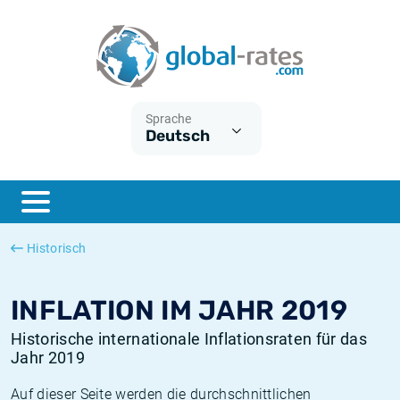
Euribor
Was ist die VPI-Inflation?
Historische Euribor-Sätze
Inflationsrechner
Term SOFR
Was ist die HVPI-Inflation?
Historische ESTER-Sätze
Sprache
Deutsch
Zentralbanken
Amerikanische inflation
Historische SARON-Sätze
ESTER
Deutsche inflation
Historische SOFR-Sätze
SONIA
Europäische inflation
Historische SONIA-Sätze
Historisch
SOFR
Schweizerische inflation
Historische Inflationsraten
INFLATION IM JAHR 2019
Historische internationale Inflationsraten für das
Jahr 2019
Auf dieser Seite werden die durchschnittlichen