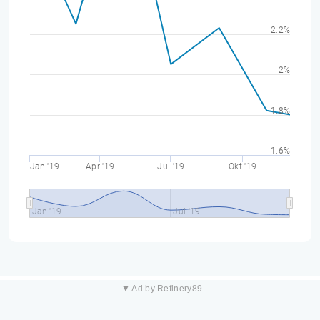
2.2%
2%
1.8%
1.6%
Jan '19
Apr '19
Jul '19
Okt '19
Jan '19
Jul '19
▼ Ad by Refinery89