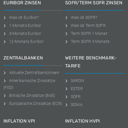
EURIBOR ZINSEN
SOFR/TERM SOFR ZINSEN
Was ist Euribor?
Was ist SOFR?
1-Monats Euribor
Was ist Term SOFR
3-Monats Euribor
Term SOFR 1 Monat
12-Monats Euribor
Term SOFR 3 Monate
ZENTRALBANKEN
WEITERE BENCHMARK-
TARIFE
Aktuelle Zentralbankzinsen
Amerikanische Zinssätze
SARON
(FED)
ESTER
Britische Zinssätze (BoE)
SOFR
Europäische Zinssätze (ECB)
SONIA
INFLATION VPI
INFLATION HVPI