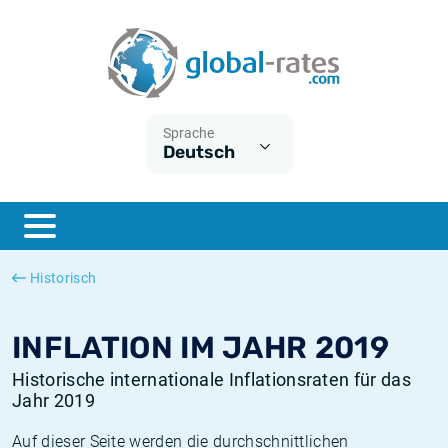
Euribor
Was ist die VPI-Inflation?
Historische Euribor-Sätze
Inflationsrechner
Term SOFR
Was ist die HVPI-Inflation?
Historische ESTER-Sätze
Sprache
Deutsch
Zentralbanken
Amerikanische inflation
Historische SARON-Sätze
ESTER
Deutsche inflation
Historische SOFR-Sätze
SONIA
Europäische inflation
Historische SONIA-Sätze
Historisch
SOFR
Schweizerische inflation
Historische Inflationsraten
INFLATION IM JAHR 2019
Historische internationale Inflationsraten für das
Jahr 2019
Auf dieser Seite werden die durchschnittlichen