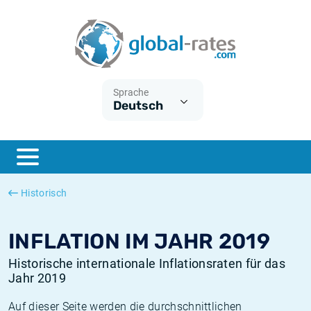
Euribor
Was ist die VPI-Inflation?
Historische Euribor-Sätze
Inflationsrechner
Term SOFR
Was ist die HVPI-Inflation?
Historische ESTER-Sätze
Sprache
Deutsch
Zentralbanken
Amerikanische inflation
Historische SARON-Sätze
ESTER
Deutsche inflation
Historische SOFR-Sätze
SONIA
Europäische inflation
Historische SONIA-Sätze
Historisch
SOFR
Schweizerische inflation
Historische Inflationsraten
INFLATION IM JAHR 2019
Historische internationale Inflationsraten für das
Jahr 2019
Auf dieser Seite werden die durchschnittlichen