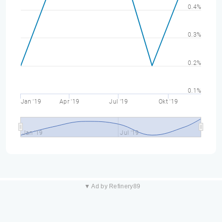
0.4%
0.3%
0.2%
0.1%
Jan '19
Apr '19
Jul '19
Okt '19
Jan '19
Jul '19
▼ Ad by Refinery89