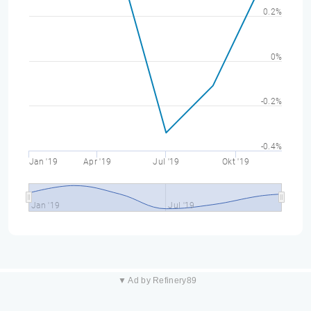
0.2%
0%
-0.2%
-0.4%
Jan '19
Apr '19
Jul '19
Okt '19
Jan '19
Jul '19
▼ Ad by Refinery89