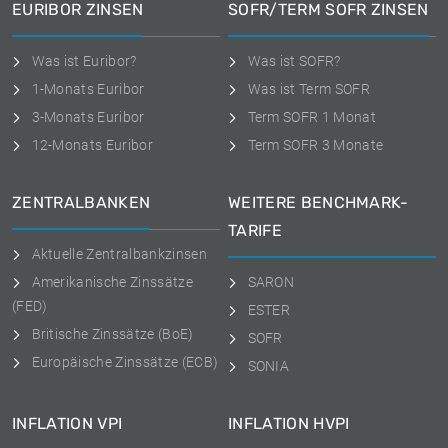
EURIBOR ZINSEN
SOFR/TERM SOFR ZINSEN
Was ist Euribor?
Was ist SOFR?
1-Monats Euribor
Was ist Term SOFR
3-Monats Euribor
Term SOFR 1 Monat
12-Monats Euribor
Term SOFR 3 Monate
ZENTRALBANKEN
WEITERE BENCHMARK-
TARIFE
Aktuelle Zentralbankzinsen
Amerikanische Zinssätze
SARON
(FED)
ESTER
Britische Zinssätze (BoE)
SOFR
Europäische Zinssätze (ECB)
SONIA
INFLATION VPI
INFLATION HVPI