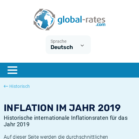
Euribor
Was ist die VPI-Inflation?
Historische Euribor-Sätze
Inflationsrechner
Term SOFR
Was ist die HVPI-Inflation?
Historische ESTER-Sätze
Sprache
Deutsch
Zentralbanken
Amerikanische inflation
Historische SARON-Sätze
ESTER
Deutsche inflation
Historische SOFR-Sätze
SONIA
Europäische inflation
Historische SONIA-Sätze
Historisch
SOFR
Schweizerische inflation
Historische Inflationsraten
INFLATION IM JAHR 2019
Historische internationale Inflationsraten für das
Jahr 2019
Auf dieser Seite werden die durchschnittlichen