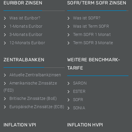
EURIBOR ZINSEN
SOFR/TERM SOFR ZINSEN
Was ist Euribor?
Was ist SOFR?
1-Monats Euribor
Was ist Term SOFR
3-Monats Euribor
Term SOFR 1 Monat
12-Monats Euribor
Term SOFR 3 Monate
ZENTRALBANKEN
WEITERE BENCHMARK-
TARIFE
Aktuelle Zentralbankzinsen
Amerikanische Zinssätze
SARON
(FED)
ESTER
Britische Zinssätze (BoE)
SOFR
Europäische Zinssätze (ECB)
SONIA
INFLATION VPI
INFLATION HVPI