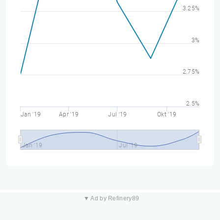
3.25%
3%
2.75%
2.5%
Jan '19
Apr '19
Jul '19
Okt '19
Jan '19
Jul '19
▼ Ad by Refinery89