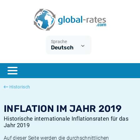
Euribor
Was ist die VPI-Inflation?
Historische Euribor-Sätze
Inflationsrechner
Term SOFR
Was ist die HVPI-Inflation?
Historische ESTER-Sätze
Sprache
Deutsch
Zentralbanken
Amerikanische inflation
Historische SARON-Sätze
ESTER
Deutsche inflation
Historische SOFR-Sätze
SONIA
Europäische inflation
Historische SONIA-Sätze
Historisch
SOFR
Schweizerische inflation
Historische Inflationsraten
INFLATION IM JAHR 2019
Historische internationale Inflationsraten für das
Jahr 2019
Auf dieser Seite werden die durchschnittlichen