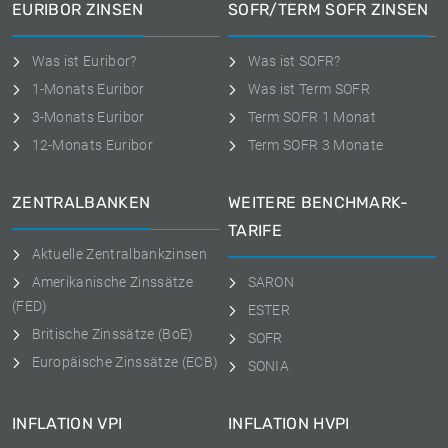
EURIBOR ZINSEN
SOFR/TERM SOFR ZINSEN
Was ist Euribor?
Was ist SOFR?
1-Monats Euribor
Was ist Term SOFR
3-Monats Euribor
Term SOFR 1 Monat
12-Monats Euribor
Term SOFR 3 Monate
ZENTRALBANKEN
WEITERE BENCHMARK-
TARIFE
Aktuelle Zentralbankzinsen
Amerikanische Zinssätze
SARON
(FED)
ESTER
Britische Zinssätze (BoE)
SOFR
Europäische Zinssätze (ECB)
SONIA
INFLATION VPI
INFLATION HVPI