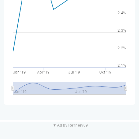
2.4%
2.3%
2.2%
2.1%
Jan '19
Apr '19
Jul '19
Okt '19
Jan '19
Jul '19
▼ Ad by Refinery89