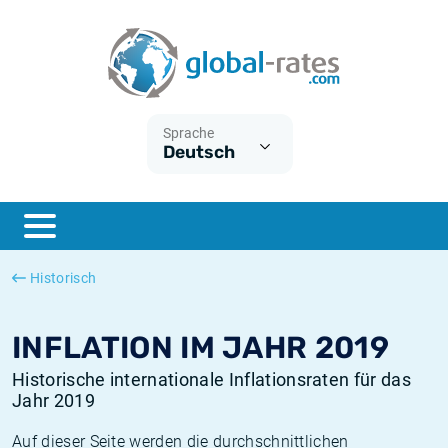
Euribor
Was ist die VPI-Inflation?
Historische Euribor-Sätze
Inflationsrechner
Term SOFR
Was ist die HVPI-Inflation?
Historische ESTER-Sätze
Sprache
Deutsch
Zentralbanken
Amerikanische inflation
Historische SARON-Sätze
ESTER
Deutsche inflation
Historische SOFR-Sätze
SONIA
Europäische inflation
Historische SONIA-Sätze
Historisch
SOFR
Schweizerische inflation
Historische Inflationsraten
INFLATION IM JAHR 2019
Historische internationale Inflationsraten für das
Jahr 2019
Auf dieser Seite werden die durchschnittlichen