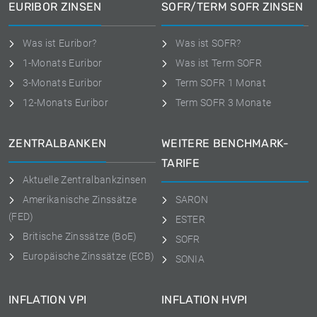
EURIBOR ZINSEN
SOFR/TERM SOFR ZINSEN
Was ist Euribor?
Was ist SOFR?
1-Monats Euribor
Was ist Term SOFR
3-Monats Euribor
Term SOFR 1 Monat
12-Monats Euribor
Term SOFR 3 Monate
ZENTRALBANKEN
WEITERE BENCHMARK-
TARIFE
Aktuelle Zentralbankzinsen
Amerikanische Zinssätze
SARON
(FED)
ESTER
Britische Zinssätze (BoE)
SOFR
Europäische Zinssätze (ECB)
SONIA
INFLATION VPI
INFLATION HVPI