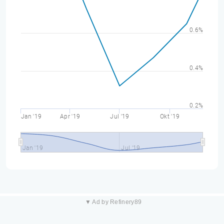
0.6%
0.4%
0.2%
Jan '19
Apr '19
Jul '19
Okt '19
Jan '19
Jul '19
▼ Ad by Refinery89