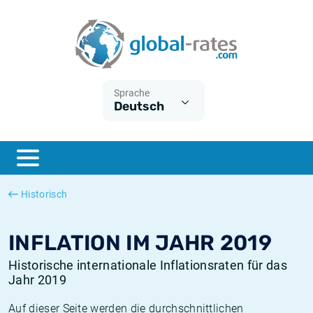
Euribor
Was ist die VPI-Inflation?
Historische Euribor-Sätze
Inflationsrechner
Term SOFR
Was ist die HVPI-Inflation?
Historische ESTER-Sätze
Sprache
Deutsch
Zentralbanken
Amerikanische inflation
Historische SARON-Sätze
ESTER
Deutsche inflation
Historische SOFR-Sätze
SONIA
Europäische inflation
Historische SONIA-Sätze
Historisch
SOFR
Schweizerische inflation
Historische Inflationsraten
INFLATION IM JAHR 2019
Historische internationale Inflationsraten für das
Jahr 2019
Auf dieser Seite werden die durchschnittlichen