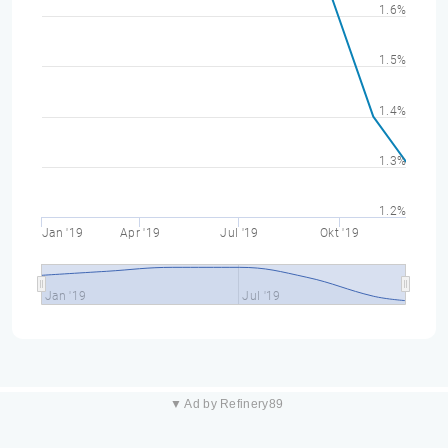
1.6%
1.5%
1.4%
1.3%
1.2%
Jan '19
Apr '19
Jul '19
Okt '19
Jan '19
Jul '19
▼ Ad by Refinery89