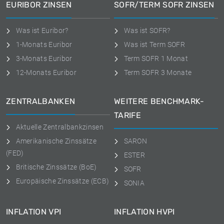
EURIBOR ZINSEN
SOFR/TERM SOFR ZINSEN
Was ist Euribor?
Was ist SOFR?
1-Monats Euribor
Was ist Term SOFR
3-Monats Euribor
Term SOFR 1 Monat
12-Monats Euribor
Term SOFR 3 Monate
ZENTRALBANKEN
WEITERE BENCHMARK-
TARIFE
Aktuelle Zentralbankzinsen
Amerikanische Zinssätze
SARON
(FED)
ESTER
Britische Zinssätze (BoE)
SOFR
Europäische Zinssätze (ECB)
SONIA
INFLATION VPI
INFLATION HVPI