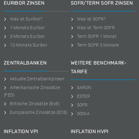
EURIBOR ZINSEN
SOFR/TERM SOFR ZINSEN
Was ist Euribor?
Was ist SOFR?
1-Monats Euribor
Was ist Term SOFR
3-Monats Euribor
Term SOFR 1 Monat
12-Monats Euribor
Term SOFR 3 Monate
ZENTRALBANKEN
WEITERE BENCHMARK-
TARIFE
Aktuelle Zentralbankzinsen
Amerikanische Zinssätze
SARON
(FED)
ESTER
Britische Zinssätze (BoE)
SOFR
Europäische Zinssätze (ECB)
SONIA
INFLATION VPI
INFLATION HVPI