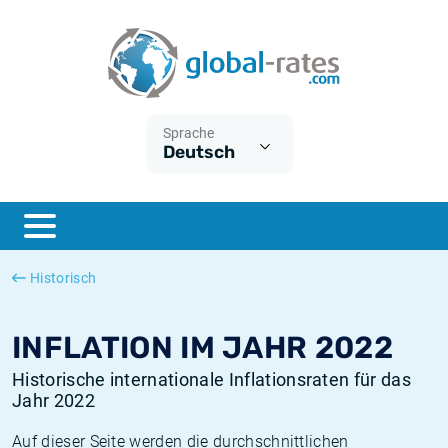
Euribor
Was ist die VPI-Inflation?
Historische Euribor-Sätze
Inflationsrechner
Term SOFR
Was ist die HVPI-Inflation?
Historische ESTER-Sätze
Sprache
Deutsch
Zentralbanken
Amerikanische inflation
Historische SARON-Sätze
ESTER
Deutsche inflation
Historische SOFR-Sätze
SONIA
Europäische inflation
Historische SONIA-Sätze
Historisch
SOFR
Schweizerische inflation
Historische Inflationsraten
INFLATION IM JAHR 2022
Historische internationale Inflationsraten für das
Jahr 2022
Auf dieser Seite werden die durchschnittlichen