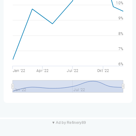
10%
9%
8%
7%
6%
Jan '22
Apr '22
Jul '22
Okt '22
Jan '22
Jul '22
▼ Ad by Refinery89