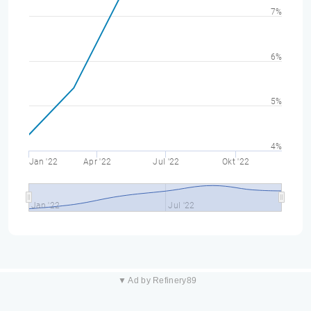
7%
6%
5%
4%
Jan '22
Apr '22
Jul '22
Okt '22
Jan '22
Jul '22
▼ Ad by Refinery89