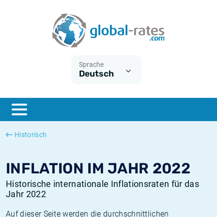
Euribor
Was ist die VPI-Inflation?
Historische Euribor-Sätze
Inflationsrechner
Term SOFR
Was ist die HVPI-Inflation?
Historische ESTER-Sätze
Sprache
Deutsch
Zentralbanken
Amerikanische inflation
Historische SARON-Sätze
ESTER
Deutsche inflation
Historische SOFR-Sätze
SONIA
Europäische inflation
Historische SONIA-Sätze
Historisch
SOFR
Schweizerische inflation
Historische Inflationsraten
INFLATION IM JAHR 2022
Historische internationale Inflationsraten für das
Jahr 2022
Auf dieser Seite werden die durchschnittlichen