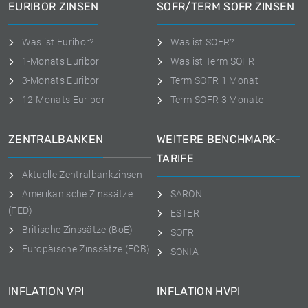
EURIBOR ZINSEN
SOFR/TERM SOFR ZINSEN
Was ist Euribor?
Was ist SOFR?
1-Monats Euribor
Was ist Term SOFR
3-Monats Euribor
Term SOFR 1 Monat
12-Monats Euribor
Term SOFR 3 Monate
ZENTRALBANKEN
WEITERE BENCHMARK-
TARIFE
Aktuelle Zentralbankzinsen
Amerikanische Zinssätze
SARON
(FED)
ESTER
Britische Zinssätze (BoE)
SOFR
Europäische Zinssätze (ECB)
SONIA
INFLATION VPI
INFLATION HVPI