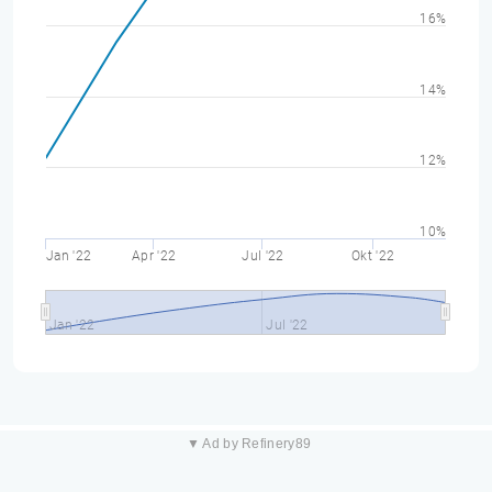
16%
14%
12%
10%
Jan '22
Apr '22
Jul '22
Okt '22
Jan '22
Jul '22
▼ Ad by Refinery89