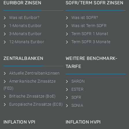
EURIBOR ZINSEN
SOFR/TERM SOFR ZINSEN
Was ist Euribor?
Was ist SOFR?
1-Monats Euribor
Was ist Term SOFR
3-Monats Euribor
Term SOFR 1 Monat
12-Monats Euribor
Term SOFR 3 Monate
ZENTRALBANKEN
WEITERE BENCHMARK-
TARIFE
Aktuelle Zentralbankzinsen
Amerikanische Zinssätze
SARON
(FED)
ESTER
Britische Zinssätze (BoE)
SOFR
Europäische Zinssätze (ECB)
SONIA
INFLATION VPI
INFLATION HVPI