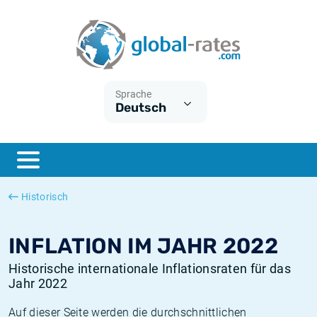
Euribor
Was ist die VPI-Inflation?
Historische Euribor-Sätze
Inflationsrechner
Term SOFR
Was ist die HVPI-Inflation?
Historische ESTER-Sätze
Sprache
Deutsch
Zentralbanken
Amerikanische inflation
Historische SARON-Sätze
ESTER
Deutsche inflation
Historische SOFR-Sätze
SONIA
Europäische inflation
Historische SONIA-Sätze
Historisch
SOFR
Schweizerische inflation
Historische Inflationsraten
INFLATION IM JAHR 2022
Historische internationale Inflationsraten für das
Jahr 2022
Auf dieser Seite werden die durchschnittlichen