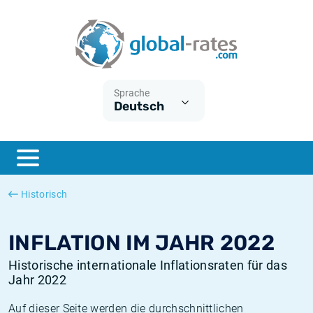
Euribor
Was ist die VPI-Inflation?
Historische Euribor-Sätze
Inflationsrechner
Term SOFR
Was ist die HVPI-Inflation?
Historische ESTER-Sätze
Sprache
Deutsch
Zentralbanken
Amerikanische inflation
Historische SARON-Sätze
ESTER
Deutsche inflation
Historische SOFR-Sätze
SONIA
Europäische inflation
Historische SONIA-Sätze
Historisch
SOFR
Schweizerische inflation
Historische Inflationsraten
INFLATION IM JAHR 2022
Historische internationale Inflationsraten für das
Jahr 2022
Auf dieser Seite werden die durchschnittlichen