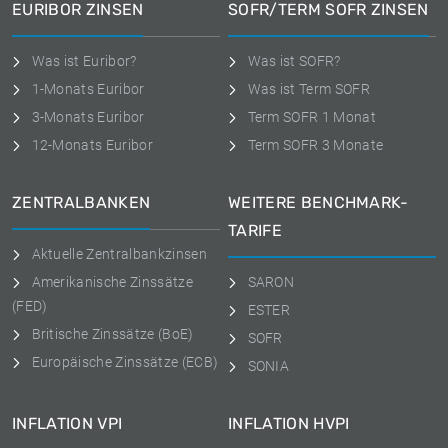
EURIBOR ZINSEN
SOFR/TERM SOFR ZINSEN
Was ist Euribor?
Was ist SOFR?
1-Monats Euribor
Was ist Term SOFR
3-Monats Euribor
Term SOFR 1 Monat
12-Monats Euribor
Term SOFR 3 Monate
ZENTRALBANKEN
WEITERE BENCHMARK-
TARIFE
Aktuelle Zentralbankzinsen
Amerikanische Zinssätze
SARON
(FED)
ESTER
Britische Zinssätze (BoE)
SOFR
Europäische Zinssätze (ECB)
SONIA
INFLATION VPI
INFLATION HVPI