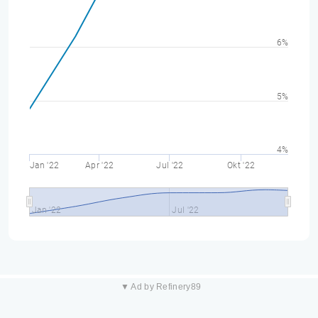
6%
5%
4%
Jan '22
Apr '22
Jul '22
Okt '22
Jan '22
Jul '22
▼ Ad by Refinery89