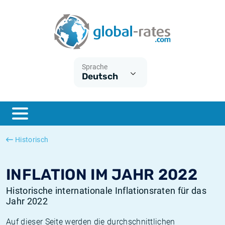
Euribor
Was ist die VPI-Inflation?
Historische Euribor-Sätze
Inflationsrechner
Term SOFR
Was ist die HVPI-Inflation?
Historische ESTER-Sätze
Sprache
Deutsch
Zentralbanken
Amerikanische inflation
Historische SARON-Sätze
ESTER
Deutsche inflation
Historische SOFR-Sätze
SONIA
Europäische inflation
Historische SONIA-Sätze
Historisch
SOFR
Schweizerische inflation
Historische Inflationsraten
INFLATION IM JAHR 2022
Historische internationale Inflationsraten für das
Jahr 2022
Auf dieser Seite werden die durchschnittlichen