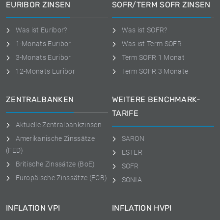
EURIBOR ZINSEN
SOFR/TERM SOFR ZINSEN
Was ist Euribor?
Was ist SOFR?
1-Monats Euribor
Was ist Term SOFR
3-Monats Euribor
Term SOFR 1 Monat
12-Monats Euribor
Term SOFR 3 Monate
ZENTRALBANKEN
WEITERE BENCHMARK-
TARIFE
Aktuelle Zentralbankzinsen
Amerikanische Zinssätze
SARON
(FED)
ESTER
Britische Zinssätze (BoE)
SOFR
Europäische Zinssätze (ECB)
SONIA
INFLATION VPI
INFLATION HVPI