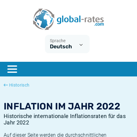
Euribor
Was ist die VPI-Inflation?
Historische Euribor-Sätze
Inflationsrechner
Term SOFR
Was ist die HVPI-Inflation?
Historische ESTER-Sätze
Sprache
Deutsch
Zentralbanken
Amerikanische inflation
Historische SARON-Sätze
ESTER
Deutsche inflation
Historische SOFR-Sätze
SONIA
Europäische inflation
Historische SONIA-Sätze
Historisch
SOFR
Schweizerische inflation
Historische Inflationsraten
INFLATION IM JAHR 2022
Historische internationale Inflationsraten für das
Jahr 2022
Auf dieser Seite werden die durchschnittlichen