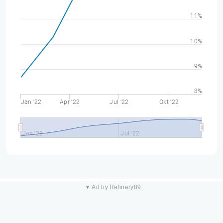
11%
10%
9%
8%
Jan '22
Apr '22
Jul '22
Okt '22
Jan '22
Jul '22
▼ Ad by Refinery89