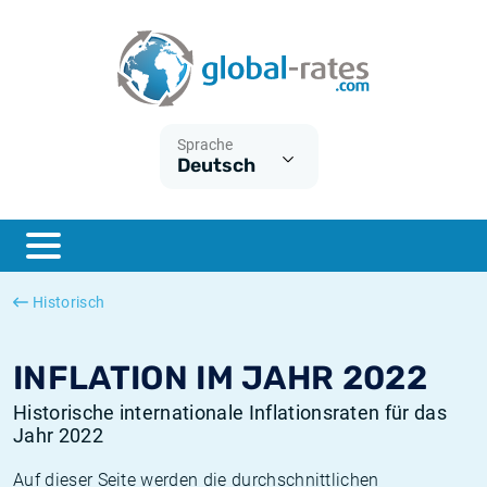
Euribor
Was ist die VPI-Inflation?
Historische Euribor-Sätze
Inflationsrechner
Term SOFR
Was ist die HVPI-Inflation?
Historische ESTER-Sätze
Sprache
Deutsch
Zentralbanken
Amerikanische inflation
Historische SARON-Sätze
ESTER
Deutsche inflation
Historische SOFR-Sätze
SONIA
Europäische inflation
Historische SONIA-Sätze
Historisch
SOFR
Schweizerische inflation
Historische Inflationsraten
INFLATION IM JAHR 2022
Historische internationale Inflationsraten für das
Jahr 2022
Auf dieser Seite werden die durchschnittlichen