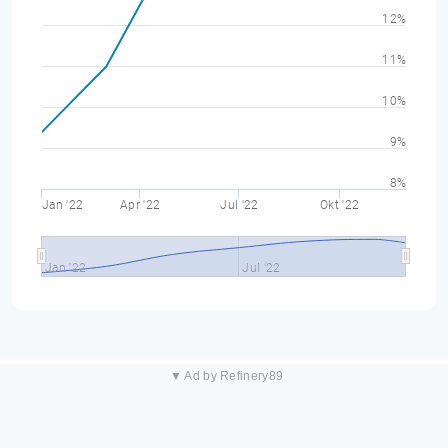
12%
11%
10%
9%
8%
Jan '22
Apr '22
Jul '22
Okt '22
Jan '22
Jul '22
▼ Ad by Refinery89