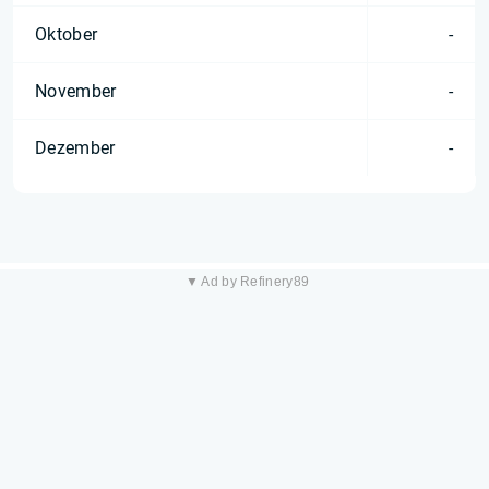
Oktober
-
November
-
Dezember
-
▼ Ad by Refinery89