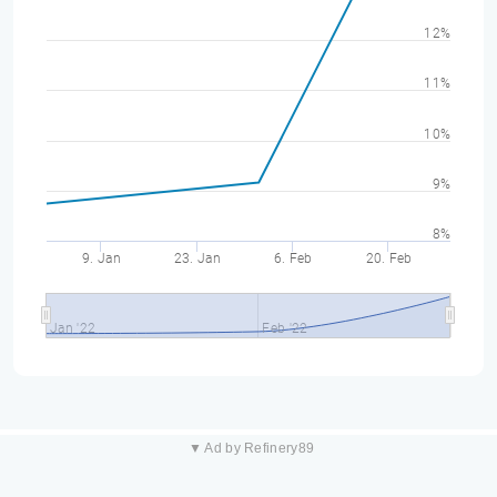
12%
11%
10%
9%
8%
9. Jan
23. Jan
6. Feb
20. Feb
Jan '22
Feb '22
▼ Ad by Refinery89