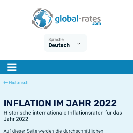
Euribor
Was ist die VPI-Inflation?
Historische Euribor-Sätze
Inflationsrechner
Term SOFR
Was ist die HVPI-Inflation?
Historische ESTER-Sätze
Sprache
Deutsch
Zentralbanken
Amerikanische inflation
Historische SARON-Sätze
ESTER
Deutsche inflation
Historische SOFR-Sätze
SONIA
Europäische inflation
Historische SONIA-Sätze
Historisch
SOFR
Schweizerische inflation
Historische Inflationsraten
INFLATION IM JAHR 2022
Historische internationale Inflationsraten für das
Jahr 2022
Auf dieser Seite werden die durchschnittlichen