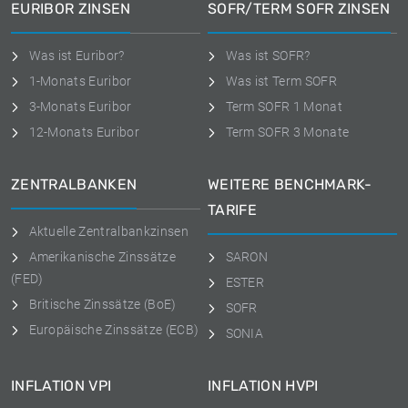
EURIBOR ZINSEN
SOFR/TERM SOFR ZINSEN
Was ist Euribor?
Was ist SOFR?
1-Monats Euribor
Was ist Term SOFR
3-Monats Euribor
Term SOFR 1 Monat
12-Monats Euribor
Term SOFR 3 Monate
ZENTRALBANKEN
WEITERE BENCHMARK-
TARIFE
Aktuelle Zentralbankzinsen
Amerikanische Zinssätze
SARON
(FED)
ESTER
Britische Zinssätze (BoE)
SOFR
Europäische Zinssätze (ECB)
SONIA
INFLATION VPI
INFLATION HVPI