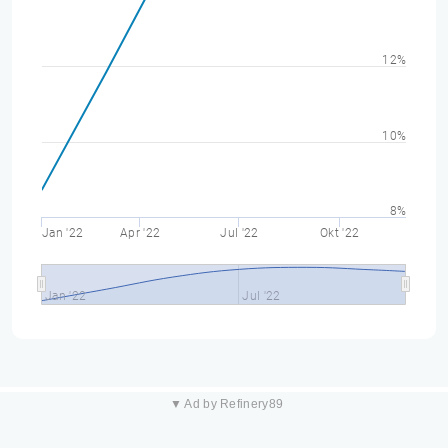
12%
10%
8%
Jan '22
Apr '22
Jul '22
Okt '22
Jan '22
Jul '22
▼ Ad by Refinery89