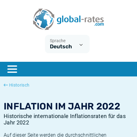
Euribor
Was ist die VPI-Inflation?
Historische Euribor-Sätze
Inflationsrechner
Term SOFR
Was ist die HVPI-Inflation?
Historische ESTER-Sätze
Sprache
Deutsch
Zentralbanken
Amerikanische inflation
Historische SARON-Sätze
ESTER
Deutsche inflation
Historische SOFR-Sätze
SONIA
Europäische inflation
Historische SONIA-Sätze
Historisch
SOFR
Schweizerische inflation
Historische Inflationsraten
INFLATION IM JAHR 2022
Historische internationale Inflationsraten für das
Jahr 2022
Auf dieser Seite werden die durchschnittlichen