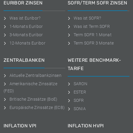
EURIBOR ZINSEN
SOFR/TERM SOFR ZINSEN
Was ist Euribor?
Was ist SOFR?
1-Monats Euribor
Was ist Term SOFR
3-Monats Euribor
Term SOFR 1 Monat
12-Monats Euribor
Term SOFR 3 Monate
ZENTRALBANKEN
WEITERE BENCHMARK-
TARIFE
Aktuelle Zentralbankzinsen
Amerikanische Zinssätze
SARON
(FED)
ESTER
Britische Zinssätze (BoE)
SOFR
Europäische Zinssätze (ECB)
SONIA
INFLATION VPI
INFLATION HVPI