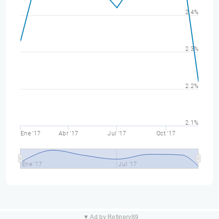
2.4%
2.3%
2.2%
2.1%
Ene '17
Abr '17
Jul '17
Oct '17
Ene '17
Jul '17
▼ Ad by Refinery89