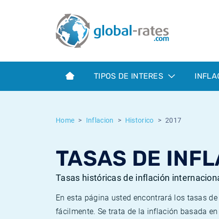
Euribor
¿Qué es la inflación IPC?
Euribor - histórico
Calculadora de inflación
Term SOFR
¿Qué es la inflación IPCA?
ESTER - histórico
TIPOS DE INTERES
INFLA
Bancos centrales
Inflación Chileno - IPC
SONIA - histórico
ESTER
Inflación Español - IPC
SOFR - histórico
Home
Inflacion
Historico
2017
SONIA
Inflación Estadounidense
TONAR - histórico
TASAS DE INFL
SOFR
Inflación Mexicano - IPC
Inflación histórica
Tasas históricas de inflación internacion
En esta página usted encontrará los tasas d
fácilmente. Se trata de la inflación basada e