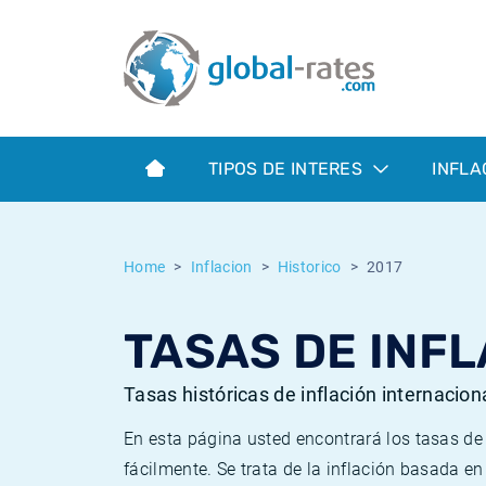
Euribor
¿Qué es la inflación IPC?
Euribor - histórico
Calculadora de inflación
Term SOFR
¿Qué es la inflación IPCA?
ESTER - histórico
TIPOS DE INTERES
INFLA
Bancos centrales
Inflación Chileno - IPC
SONIA - histórico
ESTER
Inflación Español - IPC
SOFR - histórico
Home
Inflacion
Historico
2017
SONIA
Inflación Estadounidense
TONAR - histórico
TASAS DE INFL
SOFR
Inflación Mexicano - IPC
Inflación histórica
Tasas históricas de inflación internacion
En esta página usted encontrará los tasas d
fácilmente. Se trata de la inflación basada e