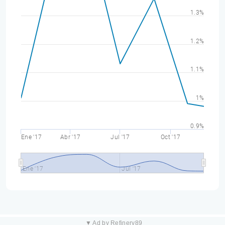
1.3%
1.2%
1.1%
1%
0.9%
Ene '17
Abr '17
Jul '17
Oct '17
Ene '17
Jul '17
▼ Ad by Refinery89