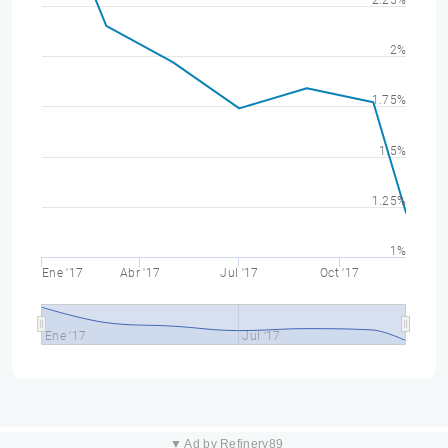
2.25%
2%
1.75%
1.5%
1.25%
1%
Ene '17
Abr '17
Jul '17
Oct '17
Ene '17
Jul '17
▼ Ad by Refinery89