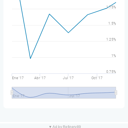
1.75%
1.5%
1.25%
1%
0.75%
Ene '17
Abr '17
Jul '17
Oct '17
Ene '17
Jul '17
▼ Ad by Refinery89