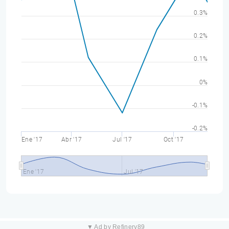
0.3%
0.2%
0.1%
0%
-0.1%
-0.2%
Ene '17
Abr '17
Jul '17
Oct '17
Ene '17
Jul '17
▼ Ad by Refinery89