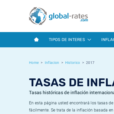
Euribor
¿Qué es la inflación IPC?
Euribor - histórico
Calculadora de inflación
Term SOFR
¿Qué es la inflación IPCA?
ESTER - histórico
TIPOS DE INTERES
INFLA
Bancos centrales
Inflación Chileno - IPC
SONIA - histórico
ESTER
Inflación Español - IPC
SOFR - histórico
Home
Inflacion
Historico
2017
SONIA
Inflación Estadounidense
TONAR - histórico
TASAS DE INFL
SOFR
Inflación Mexicano - IPC
Inflación histórica
Tasas históricas de inflación internacion
En esta página usted encontrará los tasas d
fácilmente. Se trata de la inflación basada e