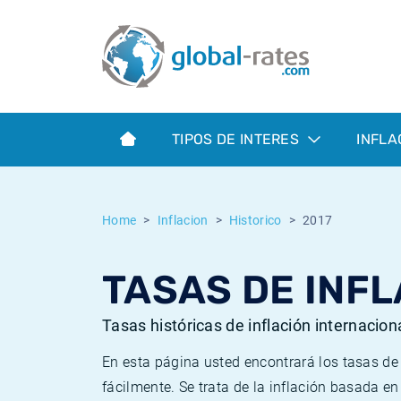
Euribor
¿Qué es la inflación IPC?
Euribor - histórico
Calculadora de inflación
Term SOFR
¿Qué es la inflación IPCA?
ESTER - histórico
TIPOS DE INTERES
INFLA
Bancos centrales
Inflación Chileno - IPC
SONIA - histórico
ESTER
Inflación Español - IPC
SOFR - histórico
Home
Inflacion
Historico
2017
SONIA
Inflación Estadounidense
TONAR - histórico
TASAS DE INFL
SOFR
Inflación Mexicano - IPC
Inflación histórica
Tasas históricas de inflación internacion
En esta página usted encontrará los tasas d
fácilmente. Se trata de la inflación basada e