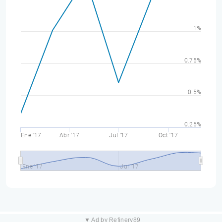
1%
0.75%
0.5%
0.25%
Ene '17
Abr '17
Jul '17
Oct '17
Ene '17
Jul '17
▼ Ad by Refinery89