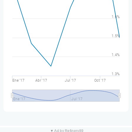
1.6%
1.5%
1.4%
1.3%
Ene '17
Abr '17
Jul '17
Oct '17
Ene '17
Jul '17
▼ Ad by Refinery89