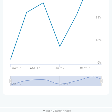
11%
10%
9%
Ene '17
Abr '17
Jul '17
Oct '17
Ene '17
Jul '17
▼ Ad by Refinery89