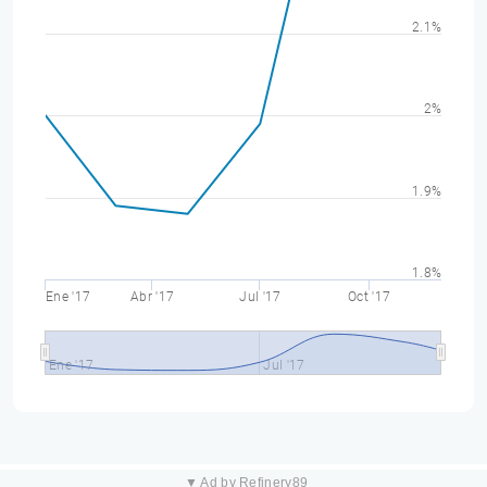
2.1%
2%
1.9%
1.8%
Ene '17
Abr '17
Jul '17
Oct '17
Ene '17
Jul '17
▼ Ad by Refinery89