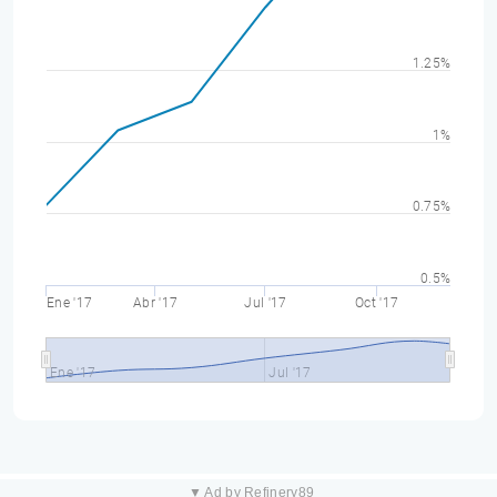
1.25%
1%
0.75%
0.5%
Ene '17
Abr '17
Jul '17
Oct '17
Ene '17
Jul '17
▼ Ad by Refinery89