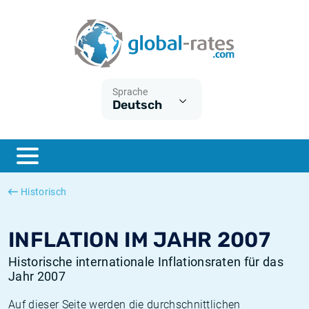
Euribor
Was ist die VPI-Inflation?
Historische Euribor-Sätze
Inflationsrechner
Term SOFR
Was ist die HVPI-Inflation?
Historische ESTER-Sätze
Sprache
Deutsch
Zentralbanken
Amerikanische inflation
Historische SARON-Sätze
ESTER
Deutsche inflation
Historische SOFR-Sätze
SONIA
Europäische inflation
Historische SONIA-Sätze
Historisch
SOFR
Schweizerische inflation
Historische Inflationsraten
INFLATION IM JAHR 2007
Historische internationale Inflationsraten für das
Jahr 2007
Auf dieser Seite werden die durchschnittlichen