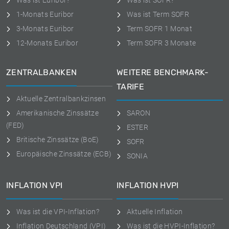
Was ist Euribor?
Was ist SOFR?
1-Monats Euribor
Was ist Term SOFR
3-Monats Euribor
Term SOFR 1 Monat
12-Monats Euribor
Term SOFR 3 Monate
ZENTRALBANKEN
WEITERE BENCHMARK-
TARIFE
Aktuelle Zentralbankzinsen
Amerikanische Zinssätze
SARON
(FED)
ESTER
Britische Zinssätze (BoE)
SOFR
Europäische Zinssätze (ECB)
SONIA
INFLATION VPI
INFLATION HVPI
Was ist die VPI-Inflation?
Aktuelle Inflation
Inflation Deutschland (VPI)
Was ist die HVPI-Inflation?