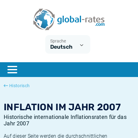
Euribor
Was ist die VPI-Inflation?
Historische Euribor-Sätze
Inflationsrechner
Term SOFR
Was ist die HVPI-Inflation?
Historische ESTER-Sätze
Sprache
Deutsch
Zentralbanken
Amerikanische inflation
Historische SARON-Sätze
ESTER
Deutsche inflation
Historische SOFR-Sätze
SONIA
Europäische inflation
Historische SONIA-Sätze
Historisch
SOFR
Schweizerische inflation
Historische Inflationsraten
INFLATION IM JAHR 2007
Historische internationale Inflationsraten für das
Jahr 2007
Auf dieser Seite werden die durchschnittlichen