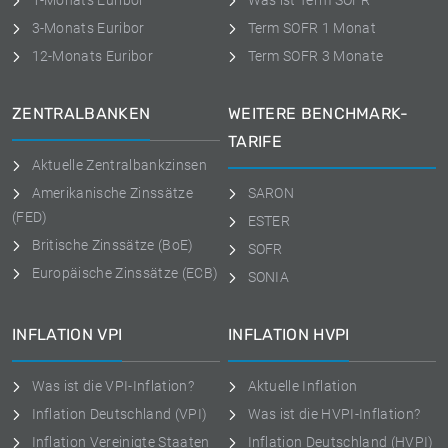
1-Monats Euribor
Was ist Term SOFR
3-Monats Euribor
Term SOFR 1 Monat
12-Monats Euribor
Term SOFR 3 Monate
ZENTRALBANKEN
WEITERE BENCHMARK-
TARIFE
Aktuelle Zentralbankzinsen
Amerikanische Zinssätze
SARON
(FED)
ESTER
Britische Zinssätze (BoE)
SOFR
Europäische Zinssätze (ECB)
SONIA
INFLATION VPI
INFLATION HVPI
Was ist die VPI-Inflation?
Aktuelle Inflation
Inflation Deutschland (VPI)
Was ist die HVPI-Inflation?
Inflation Vereinigte Staaten
Inflation Deutschland (HVPI)