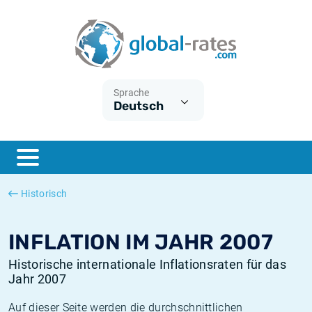
Euribor
Was ist die VPI-Inflation?
Historische Euribor-Sätze
Inflationsrechner
Term SOFR
Was ist die HVPI-Inflation?
Historische ESTER-Sätze
Sprache
Deutsch
Zentralbanken
Amerikanische inflation
Historische SARON-Sätze
ESTER
Deutsche inflation
Historische SOFR-Sätze
SONIA
Europäische inflation
Historische SONIA-Sätze
Historisch
SOFR
Schweizerische inflation
Historische Inflationsraten
INFLATION IM JAHR 2007
Historische internationale Inflationsraten für das
Jahr 2007
Auf dieser Seite werden die durchschnittlichen