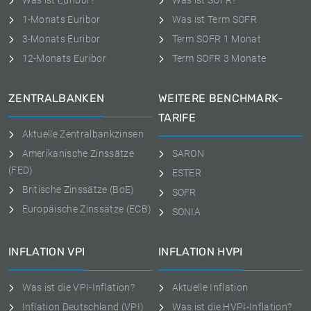
Was ist Euribor?
Was ist SOFR?
1-Monats Euribor
Was ist Term SOFR
3-Monats Euribor
Term SOFR 1 Monat
12-Monats Euribor
Term SOFR 3 Monate
ZENTRALBANKEN
WEITERE BENCHMARK-
TARIFE
Aktuelle Zentralbankzinsen
Amerikanische Zinssätze
SARON
(FED)
ESTER
Britische Zinssätze (BoE)
SOFR
Europäische Zinssätze (ECB)
SONIA
INFLATION VPI
INFLATION HVPI
Was ist die VPI-Inflation?
Aktuelle Inflation
Inflation Deutschland (VPI)
Was ist die HVPI-Inflation?