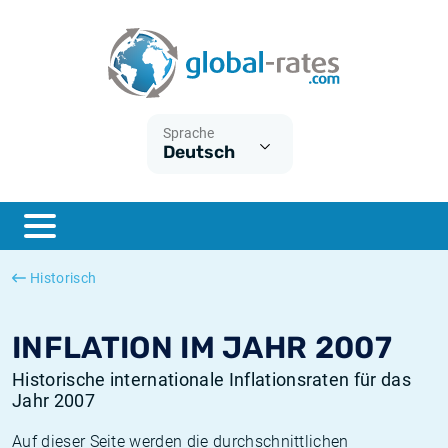
Euribor
Was ist die VPI-Inflation?
Historische Euribor-Sätze
Inflationsrechner
Term SOFR
Was ist die HVPI-Inflation?
Historische ESTER-Sätze
Sprache
Deutsch
Zentralbanken
Amerikanische inflation
Historische SARON-Sätze
ESTER
Deutsche inflation
Historische SOFR-Sätze
SONIA
Europäische inflation
Historische SONIA-Sätze
Historisch
SOFR
Schweizerische inflation
Historische Inflationsraten
INFLATION IM JAHR 2007
Historische internationale Inflationsraten für das
Jahr 2007
Auf dieser Seite werden die durchschnittlichen