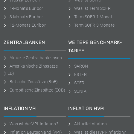
Was ist Euribor?
Was ist SOFR?
1-Monats Euribor
Was ist Term SOFR
3-Monats Euribor
Term SOFR 1 Monat
12-Monats Euribor
Term SOFR 3 Monate
ZENTRALBANKEN
WEITERE BENCHMARK-
TARIFE
Aktuelle Zentralbankzinsen
Amerikanische Zinssätze
SARON
(FED)
ESTER
Britische Zinssätze (BoE)
SOFR
Europäische Zinssätze (ECB)
SONIA
INFLATION VPI
INFLATION HVPI
Was ist die VPI-Inflation?
Aktuelle Inflation
Inflation Deutschland (VPI)
Was ist die HVPI-Inflation?