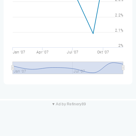
2.2%
2.1%
2%
Jan '07
Apr '07
Jul '07
Okt '07
Jan '07
Jul '07
▼ Ad by Refinery89