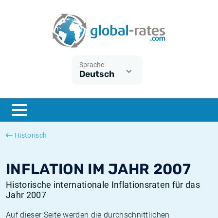
Euribor
Was ist die VPI-Inflation?
Historische Euribor-Sätze
Inflationsrechner
Term SOFR
Was ist die HVPI-Inflation?
Historische ESTER-Sätze
Sprache
Deutsch
Zentralbanken
Amerikanische inflation
Historische SARON-Sätze
ESTER
Deutsche inflation
Historische SOFR-Sätze
SONIA
Europäische inflation
Historische SONIA-Sätze
Historisch
SOFR
Schweizerische inflation
Historische Inflationsraten
INFLATION IM JAHR 2007
Historische internationale Inflationsraten für das
Jahr 2007
Auf dieser Seite werden die durchschnittlichen