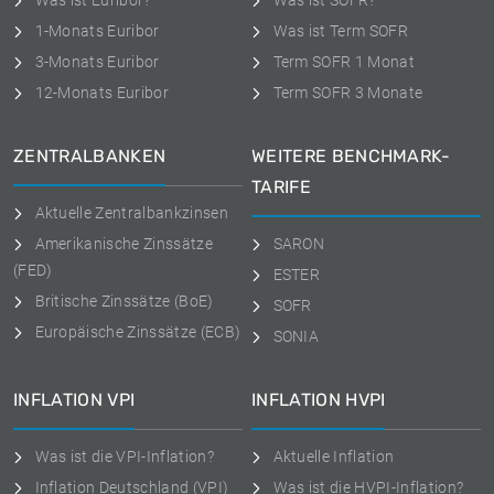
Was ist Euribor?
Was ist SOFR?
1-Monats Euribor
Was ist Term SOFR
3-Monats Euribor
Term SOFR 1 Monat
12-Monats Euribor
Term SOFR 3 Monate
ZENTRALBANKEN
WEITERE BENCHMARK-
TARIFE
Aktuelle Zentralbankzinsen
Amerikanische Zinssätze
SARON
(FED)
ESTER
Britische Zinssätze (BoE)
SOFR
Europäische Zinssätze (ECB)
SONIA
INFLATION VPI
INFLATION HVPI
Was ist die VPI-Inflation?
Aktuelle Inflation
Inflation Deutschland (VPI)
Was ist die HVPI-Inflation?