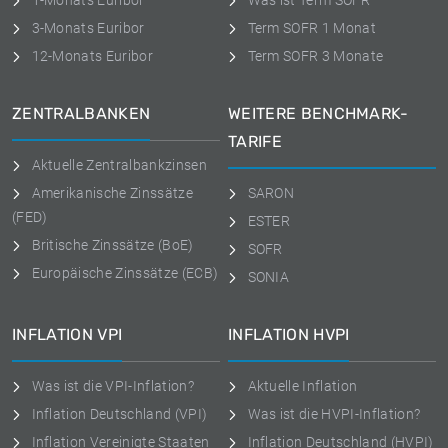
1-Monats Euribor
Was ist Term SOFR
3-Monats Euribor
Term SOFR 1 Monat
12-Monats Euribor
Term SOFR 3 Monate
ZENTRALBANKEN
WEITERE BENCHMARK-
TARIFE
Aktuelle Zentralbankzinsen
Amerikanische Zinssätze
SARON
(FED)
ESTER
Britische Zinssätze (BoE)
SOFR
Europäische Zinssätze (ECB)
SONIA
INFLATION VPI
INFLATION HVPI
Was ist die VPI-Inflation?
Aktuelle Inflation
Inflation Deutschland (VPI)
Was ist die HVPI-Inflation?
Inflation Vereinigte Staaten
Inflation Deutschland (HVPI)