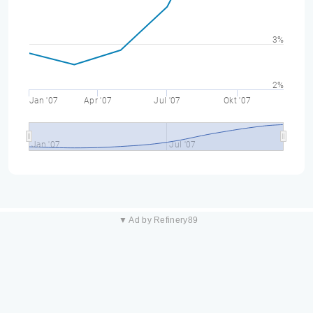
3%
2%
Jan '07
Apr '07
Jul '07
Okt '07
Jan '07
Jul '07
▼ Ad by Refinery89