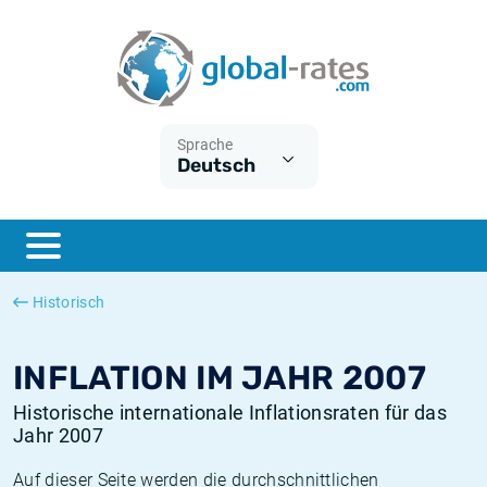
Euribor
Was ist die VPI-Inflation?
Historische Euribor-Sätze
Inflationsrechner
Term SOFR
Was ist die HVPI-Inflation?
Historische ESTER-Sätze
Sprache
Deutsch
Zentralbanken
Amerikanische inflation
Historische SARON-Sätze
ESTER
Deutsche inflation
Historische SOFR-Sätze
SONIA
Europäische inflation
Historische SONIA-Sätze
Historisch
SOFR
Schweizerische inflation
Historische Inflationsraten
INFLATION IM JAHR 2007
Historische internationale Inflationsraten für das
Jahr 2007
Auf dieser Seite werden die durchschnittlichen