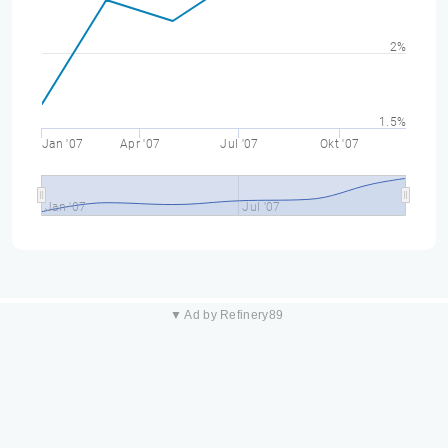
2%
1.5%
Jan '07
Apr '07
Jul '07
Okt '07
Jan '07
Jul '07
▼ Ad by Refinery89