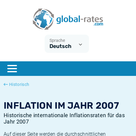
Euribor
Was ist die VPI-Inflation?
Historische Euribor-Sätze
Inflationsrechner
Term SOFR
Was ist die HVPI-Inflation?
Historische ESTER-Sätze
Sprache
Deutsch
Zentralbanken
Amerikanische inflation
Historische SARON-Sätze
ESTER
Deutsche inflation
Historische SOFR-Sätze
SONIA
Europäische inflation
Historische SONIA-Sätze
Historisch
SOFR
Schweizerische inflation
Historische Inflationsraten
INFLATION IM JAHR 2007
Historische internationale Inflationsraten für das
Jahr 2007
Auf dieser Seite werden die durchschnittlichen