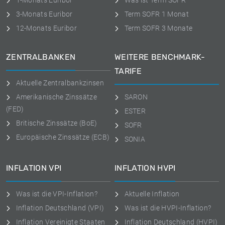
1-Monats Euribor
Was ist Term SOFR
3-Monats Euribor
Term SOFR 1 Monat
12-Monats Euribor
Term SOFR 3 Monate
ZENTRALBANKEN
WEITERE BENCHMARK-
TARIFE
Aktuelle Zentralbankzinsen
Amerikanische Zinssätze
SARON
(FED)
ESTER
Britische Zinssätze (BoE)
SOFR
Europäische Zinssätze (ECB)
SONIA
INFLATION VPI
INFLATION HVPI
Was ist die VPI-Inflation?
Aktuelle Inflation
Inflation Deutschland (VPI)
Was ist die HVPI-Inflation?
Inflation Vereinigte Staaten
Inflation Deutschland (HVPI)