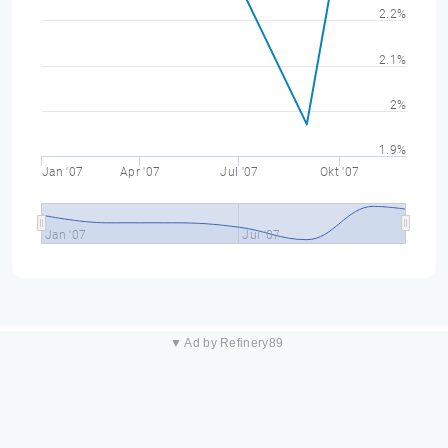
2.2%
2.1%
2%
1.9%
Jan '07
Apr '07
Jul '07
Okt '07
Jan '07
Jul '07
▼ Ad by Refinery89