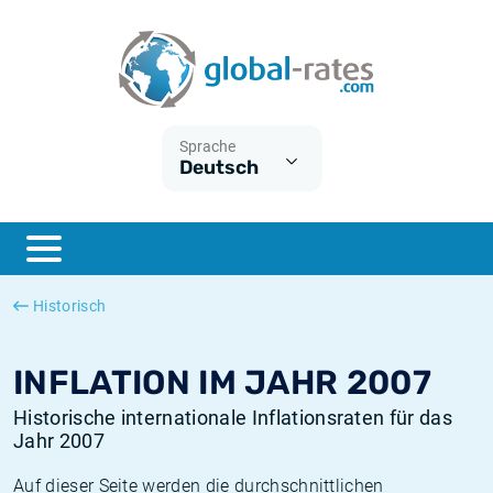
Euribor
Was ist die VPI-Inflation?
Historische Euribor-Sätze
Inflationsrechner
Term SOFR
Was ist die HVPI-Inflation?
Historische ESTER-Sätze
Sprache
Deutsch
Zentralbanken
Amerikanische inflation
Historische SARON-Sätze
ESTER
Deutsche inflation
Historische SOFR-Sätze
SONIA
Europäische inflation
Historische SONIA-Sätze
Historisch
SOFR
Schweizerische inflation
Historische Inflationsraten
INFLATION IM JAHR 2007
Historische internationale Inflationsraten für das
Jahr 2007
Auf dieser Seite werden die durchschnittlichen