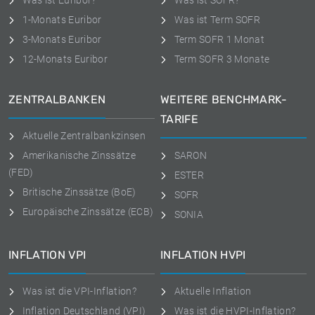
Was ist Euribor?
Was ist SOFR?
1-Monats Euribor
Was ist Term SOFR
3-Monats Euribor
Term SOFR 1 Monat
12-Monats Euribor
Term SOFR 3 Monate
ZENTRALBANKEN
WEITERE BENCHMARK-
TARIFE
Aktuelle Zentralbankzinsen
Amerikanische Zinssätze
SARON
(FED)
ESTER
Britische Zinssätze (BoE)
SOFR
Europäische Zinssätze (ECB)
SONIA
INFLATION VPI
INFLATION HVPI
Was ist die VPI-Inflation?
Aktuelle Inflation
Inflation Deutschland (VPI)
Was ist die HVPI-Inflation?