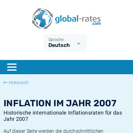
Euribor
Was ist die VPI-Inflation?
Historische Euribor-Sätze
Inflationsrechner
Term SOFR
Was ist die HVPI-Inflation?
Historische ESTER-Sätze
Sprache
Deutsch
Zentralbanken
Amerikanische inflation
Historische SARON-Sätze
ESTER
Deutsche inflation
Historische SOFR-Sätze
SONIA
Europäische inflation
Historische SONIA-Sätze
Historisch
SOFR
Schweizerische inflation
Historische Inflationsraten
INFLATION IM JAHR 2007
Historische internationale Inflationsraten für das
Jahr 2007
Auf dieser Seite werden die durchschnittlichen