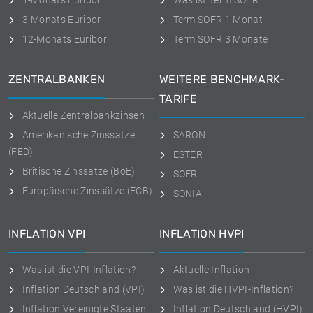
1-Monats Euribor
Was ist Term SOFR
3-Monats Euribor
Term SOFR 1 Monat
12-Monats Euribor
Term SOFR 3 Monate
ZENTRALBANKEN
WEITERE BENCHMARK-
TARIFE
Aktuelle Zentralbankzinsen
Amerikanische Zinssätze
SARON
(FED)
ESTER
Britische Zinssätze (BoE)
SOFR
Europäische Zinssätze (ECB)
SONIA
INFLATION VPI
INFLATION HVPI
Was ist die VPI-Inflation?
Aktuelle Inflation
Inflation Deutschland (VPI)
Was ist die HVPI-Inflation?
Inflation Vereinigte Staaten
Inflation Deutschland (HVPI)