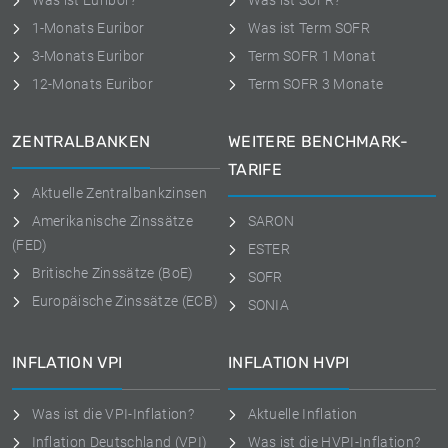
Was ist Euribor?
Was ist SOFR?
1-Monats Euribor
Was ist Term SOFR
3-Monats Euribor
Term SOFR 1 Monat
12-Monats Euribor
Term SOFR 3 Monate
ZENTRALBANKEN
WEITERE BENCHMARK-
TARIFE
Aktuelle Zentralbankzinsen
Amerikanische Zinssätze
SARON
(FED)
ESTER
Britische Zinssätze (BoE)
SOFR
Europäische Zinssätze (ECB)
SONIA
INFLATION VPI
INFLATION HVPI
Was ist die VPI-Inflation?
Aktuelle Inflation
Inflation Deutschland (VPI)
Was ist die HVPI-Inflation?