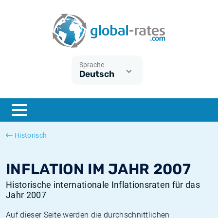
Euribor
Was ist die VPI-Inflation?
Historische Euribor-Sätze
Inflationsrechner
Term SOFR
Was ist die HVPI-Inflation?
Historische ESTER-Sätze
Sprache
Deutsch
Zentralbanken
Amerikanische inflation
Historische SARON-Sätze
ESTER
Deutsche inflation
Historische SOFR-Sätze
SONIA
Europäische inflation
Historische SONIA-Sätze
Historisch
SOFR
Schweizerische inflation
Historische Inflationsraten
INFLATION IM JAHR 2007
Historische internationale Inflationsraten für das
Jahr 2007
Auf dieser Seite werden die durchschnittlichen