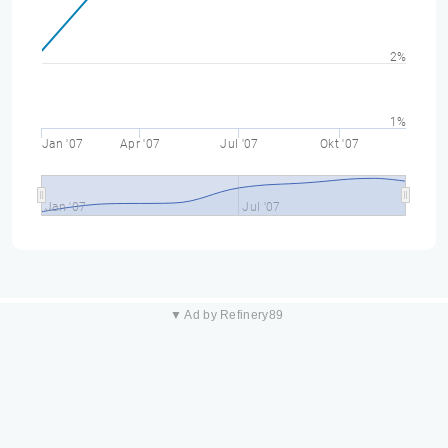
2%
1%
Jan '07
Apr '07
Jul '07
Okt '07
Jan '07
Jul '07
▼ Ad by Refinery89