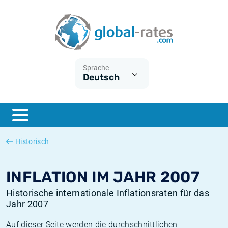
Euribor
Was ist die VPI-Inflation?
Historische Euribor-Sätze
Inflationsrechner
Term SOFR
Was ist die HVPI-Inflation?
Historische ESTER-Sätze
Sprache
Deutsch
Zentralbanken
Amerikanische inflation
Historische SARON-Sätze
ESTER
Deutsche inflation
Historische SOFR-Sätze
SONIA
Europäische inflation
Historische SONIA-Sätze
Historisch
SOFR
Schweizerische inflation
Historische Inflationsraten
INFLATION IM JAHR 2007
Historische internationale Inflationsraten für das
Jahr 2007
Auf dieser Seite werden die durchschnittlichen