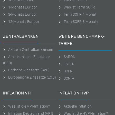
Was ist Euribor?
Was ist SOFR?
1-Monats Euribor
Was ist Term SOFR
3-Monats Euribor
Term SOFR 1 Monat
12-Monats Euribor
Term SOFR 3 Monate
ZENTRALBANKEN
WEITERE BENCHMARK-
TARIFE
Aktuelle Zentralbankzinsen
Amerikanische Zinssätze
SARON
(FED)
ESTER
Britische Zinssätze (BoE)
SOFR
Europäische Zinssätze (ECB)
SONIA
INFLATION VPI
INFLATION HVPI
Was ist die VPI-Inflation?
Aktuelle Inflation
Inflation Deutschland (VPI)
Was ist die HVPI-Inflation?