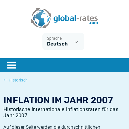
Euribor
Was ist die VPI-Inflation?
Historische Euribor-Sätze
Inflationsrechner
Term SOFR
Was ist die HVPI-Inflation?
Historische ESTER-Sätze
Sprache
Deutsch
Zentralbanken
Amerikanische inflation
Historische SARON-Sätze
ESTER
Deutsche inflation
Historische SOFR-Sätze
SONIA
Europäische inflation
Historische SONIA-Sätze
Historisch
SOFR
Schweizerische inflation
Historische Inflationsraten
INFLATION IM JAHR 2007
Historische internationale Inflationsraten für das
Jahr 2007
Auf dieser Seite werden die durchschnittlichen