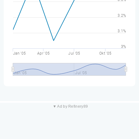
3.2%
3.1%
3%
Jan '05
Apr '05
Jul '05
Okt '05
Jan '05
Jul '05
▼ Ad by Refinery89