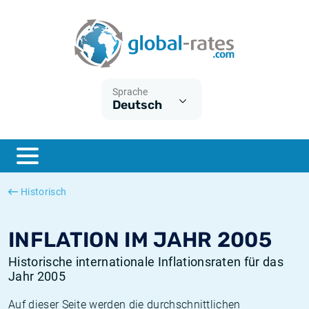
Euribor
Was ist die VPI-Inflation?
Historische Euribor-Sätze
Inflationsrechner
Term SOFR
Was ist die HVPI-Inflation?
Historische ESTER-Sätze
Sprache
Deutsch
Zentralbanken
Amerikanische inflation
Historische SARON-Sätze
ESTER
Deutsche inflation
Historische SOFR-Sätze
SONIA
Europäische inflation
Historische SONIA-Sätze
Historisch
SOFR
Schweizerische inflation
Historische Inflationsraten
INFLATION IM JAHR 2005
Historische internationale Inflationsraten für das
Jahr 2005
Auf dieser Seite werden die durchschnittlichen