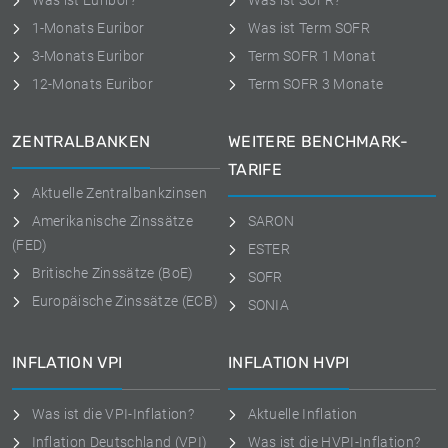
Was ist Euribor?
Was ist SOFR?
1-Monats Euribor
Was ist Term SOFR
3-Monats Euribor
Term SOFR 1 Monat
12-Monats Euribor
Term SOFR 3 Monate
ZENTRALBANKEN
WEITERE BENCHMARK-
TARIFE
Aktuelle Zentralbankzinsen
Amerikanische Zinssätze
SARON
(FED)
ESTER
Britische Zinssätze (BoE)
SOFR
Europäische Zinssätze (ECB)
SONIA
INFLATION VPI
INFLATION HVPI
Was ist die VPI-Inflation?
Aktuelle Inflation
Inflation Deutschland (VPI)
Was ist die HVPI-Inflation?